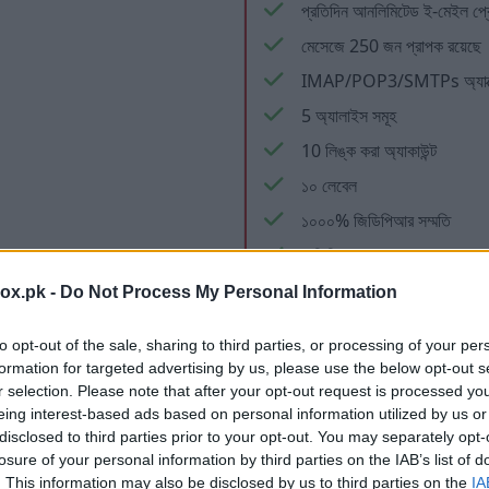
প্রতিদিন আনলিমিটেড ই-মেইল প্র
মেসেজে 250 জন প্রাপক রয়েছে
IMAP/POP3/SMTPs অ্যাক্
5 অ্যালাইস সমূহ
10 লিঙ্ক করা অ্যাকাউন্ট
১০ লেবেল
১০০০% জিডিপিআর সম্মতি
অতিরিক্ত ব্যাকআপ
ডিলিট করা ই-মেইল রাখুন
box.pk -
Do Not Process My Personal Information
IMAP ছাড়া SMTP অনুমোদিত
to opt-out of the sale, sharing to third parties, or processing of your per
েই
মেইল এবং অ্যাপ্লিকেশনগুলিতে কো
formation for targeted advertising by us, please use the below opt-out s
r selection. Please note that after your opt-out request is processed y
কোন প্রচারমূলক লেটার নেই
eing interest-based ads based on personal information utilized by us or
disclosed to third parties prior to your opt-out. You may separately opt-
ফাইল স্টোরেজ
losure of your personal information by third parties on the IAB’s list of
. This information may also be disclosed by us to third parties on the
IA