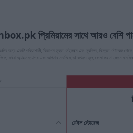
nbox.pk প্রিমিয়ামের সাথে আরও বেশি পা
লির জন্য একটি শক্তিশালী, বিজ্ঞাপন-মুক্ত মেইলবক্স এবং সুরক্ষিত, বিস্তৃত স্টোরেজ থ
রক্ষিত, সর্বদা অ্যাক্সেসযোগ্য এবং আপনার সম্মতি ছাড়া কখনও মুছে ফেলা হয় না জেনে মা
ন
মেইল স্টোরেজ