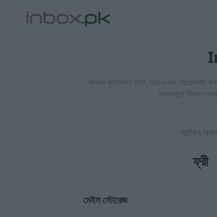
I
আপনার ব্যক্তিগত ফটো, ভিডিও এবং প্রয়োজনীয় নথিগু
অ্যাকাউন্টে নিরাপদে সং
বর্তমান প্লা
ফ্রী
মেইল স্টোরেজ