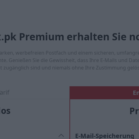
x.pk Premium erhalten Sie n
tarken, werbefreien Postfach und einem sicheren, umfangre
nte.
Genießen Sie die Gewissheit, dass Ihre E-Mails und Dat
it zugänglich sind und niemals ohne Ihre Zustimmung gelö
arif
E
los
P
E-Mail-Speicherung