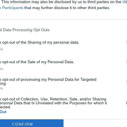
. This information may also be disclosed by us to third parties on the
IA
Participants
that may further disclose it to other third parties.
euer
150 GB
l Data Processing Opt Outs
o opt-out of the Sharing of my personal data.
In
Monatlich zahlen
o opt-out of the Sale of my Personal Data.
In
Jährlich zahlen
to opt-out of processing my Personal Data for Targeted
ing.
3-Jahres-Plan
In
o opt-out of Collection, Use, Retention, Sale, and/or Sharing
Pre
ersonal Data that Is Unrelated with the Purposes for which it
lected.
Monatlich zahlen
Monatlich zahlen
4.99
8.99
Out
UPGRAD
25.99 €
59.99 €
Jährlich zahlen
Jährlich zahlen
CONFIRM