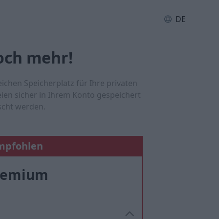
DE
och mehr!
ichen Speicherplatz für Ihre privaten
eien sicher in Ihrem Konto gespeichert
scht werden.
mpfohlen
remium