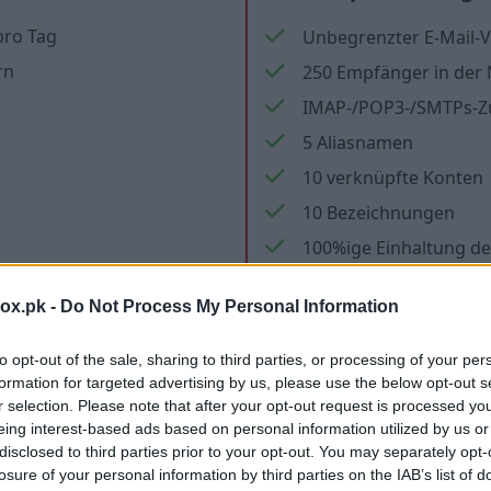
pro Tag
Unbegrenzter E-Mail-V
rn
250 Empfänger in der 
IMAP-/POP3-/SMTPs-
5 Aliasnamen
10 verknüpfte Konten
10 Bezeichnungen
100%ige Einhaltung d
Zusätzliche Sicherung
box.pk -
Do Not Process My Personal Information
Gelöschte E-Mails beh
SMTP ohne IMAP erlau
to opt-out of the sale, sharing to third parties, or processing of your per
formation for targeted advertising by us, please use the below opt-out s
 Bewerbungen
Keine Werbung in E-M
r selection. Please note that after your opt-out request is processed y
Keine Werbebriefe
eing interest-based ads based on personal information utilized by us or
disclosed to third parties prior to your opt-out. You may separately opt-
losure of your personal information by third parties on the IAB’s list of
Speicherung von Da